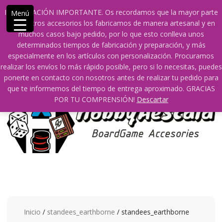
Saltar
609241475 SOLO DE 10:00 a 14:00
info@hobbyaescala.com
INFORMACIÓN IMPORTANTE. Os recordamos que la mayor parte
Menú
contenido
San Fernando de Henares
10:00 - 14:00
de nuestros accesorios los fabricamos de manera artesanal y en
muchos casos bajo pedido, por lo que esto conlleva unos
Mi cuenta
determinados tiempos de fabricación y preparación, y más
especialmente en los artículos con personalización. Procuramos
realizar los envíos lo más rápido posible, pero si lo necesitas, puedes
0
0
ponerte en contacto con nosotros antes de realizar tu pedido para
que te informemos del tiempo de entrega aproximado. GRACIAS
POR TU COMPRENSIÓN!
Descartar
Inicio
/
standees_earthborne
/ standees_earthborne