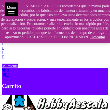
Saltar
INFORMACIÓN IMPORTANTE. Os recordamos que la mayor parte
Menú
contenido
609241475 SOLO DE 10:00 a 14:00
de nuestros accesorios los fabricamos de manera artesanal y en muchos
casos bajo pedido, por lo que esto conlleva unos determinados tiempos
info@hobbyaescala.com
de fabricación y preparación, y más especialmente en los artículos con
personalización. Procuramos realizar los envíos lo más rápido posible,
San Fernando de Henares
pero si lo necesitas, puedes ponerte en contacto con nosotros antes de
realizar tu pedido para que te informemos del tiempo de entrega
10:00 - 14:00
aproximado. GRACIAS POR TU COMPRENSIÓN!
Descartar
Mi cuenta
0
0
Carrito