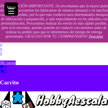
Saltar
INFORMACIÓN IMPORTANTE. Os recordamos que la mayor parte
contenido
609241475 SOLO DE 10:00 a 14:00
Menú
de nuestros accesorios los fabricamos de manera artesanal y en muchos
casos bajo pedido, por lo que esto conlleva unos determinados tiempos
info@hobbyaescala.com
de fabricación y preparación, y más especialmente en los artículos con
personalización. Procuramos realizar los envíos lo más rápido posible,
San Fernando de Henares
pero si lo necesitas, puedes ponerte en contacto con nosotros antes de
realizar tu pedido para que te informemos del tiempo de entrega
10:00 - 14:00
aproximado. GRACIAS POR TU COMPRENSIÓN!
Descartar
Mi cuenta
0
0
Carrito