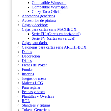
Compatible Wingspan
Compatible Wyrmspan
Crazy Taco Oficial
Accesorios genéricos
Accesorios de pintura
Cajas y deckbox
Cajas para cartas serie MAXIBOX
Serie FH (Cartas en horizontal)
Serie FV (cartas en vertical)
Cajas para dados
Cajoneras para cartas serie ARCHI-BOX
Dados
Decoracion
Diales
Fichas de Poker
Fundas
Insertos
Juegos de mesa
Maletas LCG
Para regalar
Peanas y bases
Plantillas y Overlays
ROL
Standees y figuras
Tokens Genéricos