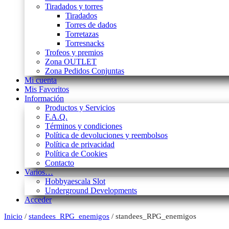
Tiradados y torres
Tiradados
Torres de dados
Torretazas
Torresnacks
Trofeos y premios
Zona OUTLET
Zona Pedidos Conjuntas
Mi cuenta
Mis Favoritos
Información
Productos y Servicios
F.A.Q.
Términos y condiciones
Política de devoluciones y reembolsos
Política de privacidad
Política de Cookies
Contacto
Varios…
Hobbyaescala Slot
Underground Developments
Acceder
Inicio
/
standees_RPG_enemigos
/ standees_RPG_enemigos