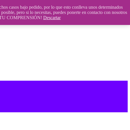
 casos bajo pedido, por lo que esto conlleva unos determinados
posible, pero si lo necesitas, puedes ponerte en contacto con nosotros
S POR TU COMPRENSIÓN!
Descartar