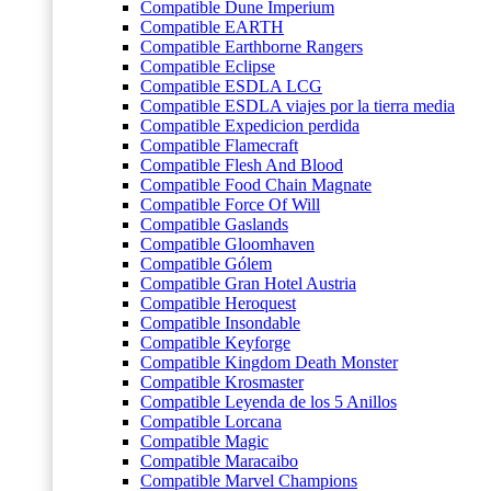
Compatible Dune Imperium
Compatible EARTH
Compatible Earthborne Rangers
Compatible Eclipse
Compatible ESDLA LCG
Compatible ESDLA viajes por la tierra media
Compatible Expedicion perdida
Compatible Flamecraft
Compatible Flesh And Blood
Compatible Food Chain Magnate
Compatible Force Of Will
Compatible Gaslands
Compatible Gloomhaven
Compatible Gólem
Compatible Gran Hotel Austria
Compatible Heroquest
Compatible Insondable
Compatible Keyforge
Compatible Kingdom Death Monster
Compatible Krosmaster
Compatible Leyenda de los 5 Anillos
Compatible Lorcana
Compatible Magic
Compatible Maracaibo
Compatible Marvel Champions