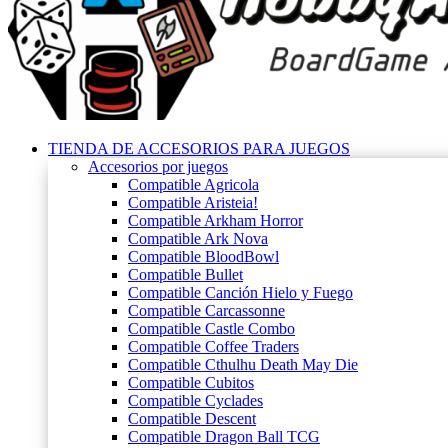
TIENDA DE ACCESORIOS PARA JUEGOS
Accesorios por juegos
Compatible Agricola
Compatible Aristeia!
Compatible Arkham Horror
Compatible Ark Nova
Compatible BloodBowl
Compatible Bullet
Compatible Canción Hielo y Fuego
Compatible Carcassonne
Compatible Castle Combo
Compatible Coffee Traders
Compatible Cthulhu Death May Die
Compatible Cubitos
Compatible Cyclades
Compatible Descent
Compatible Dragon Ball TCG