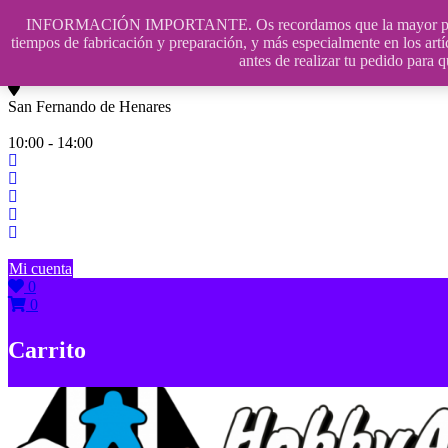
Saltar
INFORMACIÓN IMPORTANTE. Os recordamos que la mayor parte de n
contenido
609241475 SOLO DE 10:00 a 14:00
tiempos de fabricación y preparación, y más especialmente en los artí
antes de realizar tu pedido p
info@hobbyaescala.com
San Fernando de Henares
10:00 - 14:00
Mi cuenta
0
0
Carrito