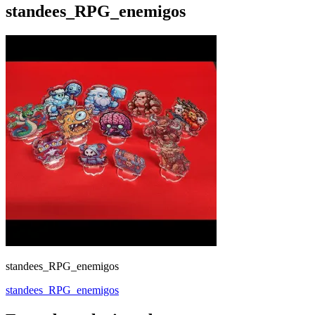
standees_RPG_enemigos
standees_RPG_enemigos
Navegación
standees_RPG_enemigos
de