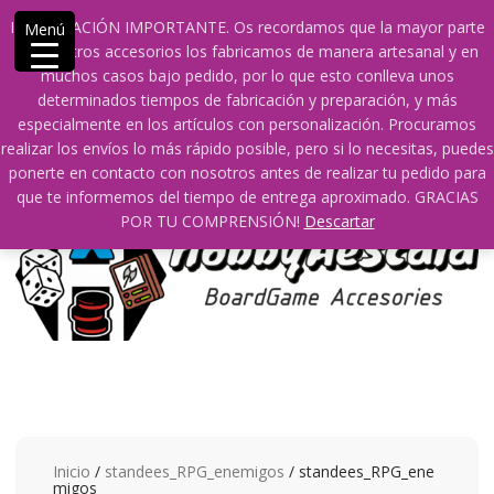
Saltar
609241475 SOLO DE 10:00 a 14:00
info@hobbyaescala.com
INFORMACIÓN IMPORTANTE. Os recordamos que la mayor parte
Menú
contenido
San Fernando de Henares
10:00 - 14:00
de nuestros accesorios los fabricamos de manera artesanal y en
muchos casos bajo pedido, por lo que esto conlleva unos
Mi cuenta
determinados tiempos de fabricación y preparación, y más
especialmente en los artículos con personalización. Procuramos
realizar los envíos lo más rápido posible, pero si lo necesitas, puedes
0
0
ponerte en contacto con nosotros antes de realizar tu pedido para
que te informemos del tiempo de entrega aproximado. GRACIAS
POR TU COMPRENSIÓN!
Descartar
Inicio
/
standees_RPG_enemigos
/ standees_RPG_ene
migos