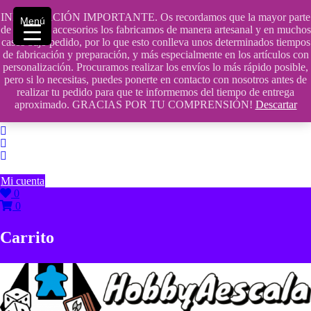
Saltar
INFORMACIÓN IMPORTANTE. Os recordamos que la mayor parte
contenido
609241475 SOLO DE 10:00 a 14:00
Menú
de nuestros accesorios los fabricamos de manera artesanal y en muchos
casos bajo pedido, por lo que esto conlleva unos determinados tiempos
info@hobbyaescala.com
de fabricación y preparación, y más especialmente en los artículos con
personalización. Procuramos realizar los envíos lo más rápido posible,
San Fernando de Henares
pero si lo necesitas, puedes ponerte en contacto con nosotros antes de
realizar tu pedido para que te informemos del tiempo de entrega
10:00 - 14:00
aproximado. GRACIAS POR TU COMPRENSIÓN!
Descartar
Mi cuenta
0
0
Carrito