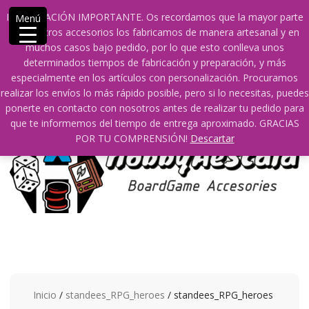
Saltar
609241475 SOLO DE 10:00 a 14:00
info@hobbyaescala.com
INFORMACIÓN IMPORTANTE. Os recordamos que la mayor parte
Menú
contenido
San Fernando de Henares
10:00 - 14:00
de nuestros accesorios los fabricamos de manera artesanal y en
muchos casos bajo pedido, por lo que esto conlleva unos
Mi cuenta
determinados tiempos de fabricación y preparación, y más
especialmente en los artículos con personalización. Procuramos
realizar los envíos lo más rápido posible, pero si lo necesitas, puedes
0
0
ponerte en contacto con nosotros antes de realizar tu pedido para
que te informemos del tiempo de entrega aproximado. GRACIAS
POR TU COMPRENSIÓN!
Descartar
Inicio
/
standees_RPG_heroes
/ standees_RPG_heroes