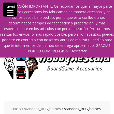
Saltar
609241475 SOLO DE 10:00 a 14:00
info@hobbyaescala.com
INFORMACIÓN IMPORTANTE. Os recordamos que la mayor parte
Menú
contenido
San Fernando de Henares
10:00 - 14:00
de nuestros accesorios los fabricamos de manera artesanal y en
muchos casos bajo pedido, por lo que esto conlleva unos
Mi cuenta
determinados tiempos de fabricación y preparación, y más
especialmente en los artículos con personalización. Procuramos
realizar los envíos lo más rápido posible, pero si lo necesitas, puedes
0
0
ponerte en contacto con nosotros antes de realizar tu pedido para
que te informemos del tiempo de entrega aproximado. GRACIAS
POR TU COMPRENSIÓN!
Descartar
Inicio
/
standees_RPG_heroes
/ standees_RPG_heroes