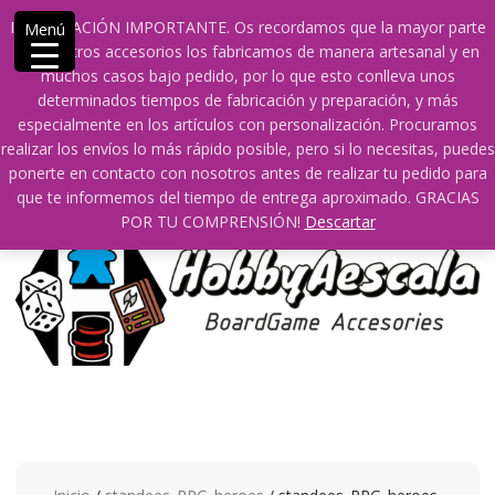
Saltar
609241475 SOLO DE 10:00 a 14:00
INFORMACIÓN IMPORTANTE. Os recordamos que la mayor parte
Menú
contenido
info@hobbyaescala.com
San Fernando de Henares
de nuestros accesorios los fabricamos de manera artesanal y en
10:00 - 14:00
muchos casos bajo pedido, por lo que esto conlleva unos
determinados tiempos de fabricación y preparación, y más
Mi cuenta
especialmente en los artículos con personalización. Procuramos
realizar los envíos lo más rápido posible, pero si lo necesitas, puedes
ponerte en contacto con nosotros antes de realizar tu pedido para
0
0
que te informemos del tiempo de entrega aproximado. GRACIAS
POR TU COMPRENSIÓN!
Descartar