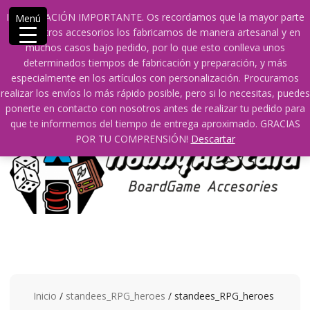
Saltar
609241475 SOLO DE 10:00 a 14:00
info@hobbyaescala.com
INFORMACIÓN IMPORTANTE. Os recordamos que la mayor parte
Menú
contenido
San Fernando de Henares
10:00 - 14:00
de nuestros accesorios los fabricamos de manera artesanal y en
muchos casos bajo pedido, por lo que esto conlleva unos
Mi cuenta
determinados tiempos de fabricación y preparación, y más
especialmente en los artículos con personalización. Procuramos
realizar los envíos lo más rápido posible, pero si lo necesitas, puedes
0
0
ponerte en contacto con nosotros antes de realizar tu pedido para
que te informemos del tiempo de entrega aproximado. GRACIAS
POR TU COMPRENSIÓN!
Descartar
Inicio
/
standees_RPG_heroes
/ standees_RPG_heroes