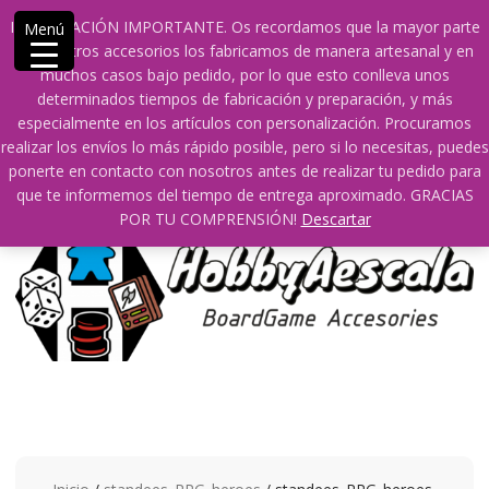
Saltar
609241475 SOLO DE 10:00 a 14:00
INFORMACIÓN IMPORTANTE. Os recordamos que la mayor parte
Menú
contenido
info@hobbyaescala.com
San Fernando de Henares
de nuestros accesorios los fabricamos de manera artesanal y en
10:00 - 14:00
muchos casos bajo pedido, por lo que esto conlleva unos
determinados tiempos de fabricación y preparación, y más
Mi cuenta
especialmente en los artículos con personalización. Procuramos
realizar los envíos lo más rápido posible, pero si lo necesitas, puedes
ponerte en contacto con nosotros antes de realizar tu pedido para
0
0
que te informemos del tiempo de entrega aproximado. GRACIAS
POR TU COMPRENSIÓN!
Descartar