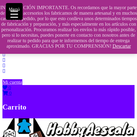
Saltar
INFORMACIÓN IMPORTANTE. Os recordamos que la mayor parte
Menú
contenido
609241475 SOLO DE 10:00 a 14:00
de nuestros accesorios los fabricamos de manera artesanal y en muchos
casos bajo pedido, por lo que esto conlleva unos determinados tiempos
info@hobbyaescala.com
de fabricación y preparación, y más especialmente en los artículos con
personalización. Procuramos realizar los envíos lo más rápido posible,
San Fernando de Henares
pero si lo necesitas, puedes ponerte en contacto con nosotros antes de
realizar tu pedido para que te informemos del tiempo de entrega
10:00 - 14:00
aproximado. GRACIAS POR TU COMPRENSIÓN!
Descartar
Mi cuenta
0
0
Carrito