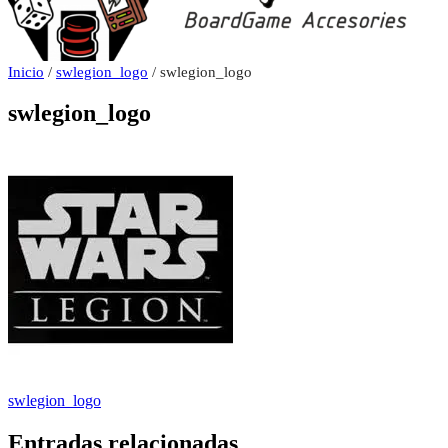
Inicio
/
swlegion_logo
/ swlegion_logo
swlegion_logo
Navegación
swlegion_logo
de
Entradas relacionadas