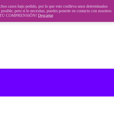
 casos bajo pedido, por lo que esto conlleva unos determinados
posible, pero si lo necesitas, puedes ponerte en contacto con nosotros
S POR TU COMPRENSIÓN!
Descartar