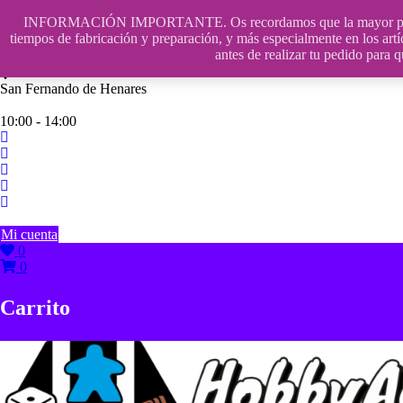
Saltar
INFORMACIÓN IMPORTANTE. Os recordamos que la mayor parte de n
contenido
609241475 SOLO DE 10:00 a 14:00
tiempos de fabricación y preparación, y más especialmente en los artí
antes de realizar tu pedido p
info@hobbyaescala.com
San Fernando de Henares
10:00 - 14:00
Mi cuenta
0
0
Carrito