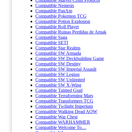
Compatible Marvel Crisis Protocol
Compatible Nemesis
Compatible PanAm
Compatible Pokemon TCG
Compatible Potion Explosion
Compatible Roll Player
Compatible Ruinas Perdidas de Arnak
Compatible Saga
Compatible SETI
Compatible Star Realms
Compatible SW Armada
Compatible SW Deckbuilding Game
Compatible SW Destiny
Compatible SW Imperial Assault
Compatible SW Legion
Compatible SW Unlimited
Compatible SW X-Wing
Compatible Tainted Grail
Compatible Terraforming Mars
Compatible Transformers TCG
Compatible Twilight Imperium
Compatible Walking Dead AOW
Compatible War Chest
Compatible WARHAMMER
Compatible Welcome To…