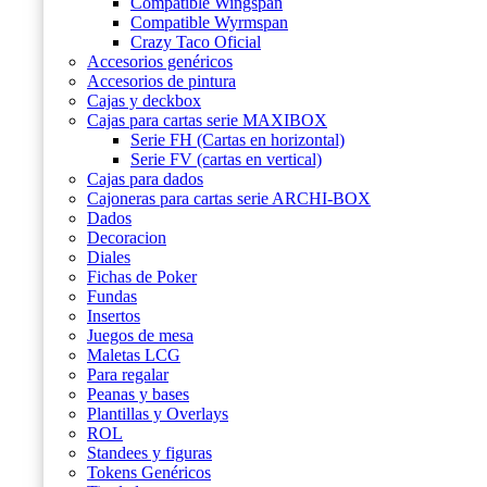
Compatible Wingspan
Compatible Wyrmspan
Crazy Taco Oficial
Accesorios genéricos
Accesorios de pintura
Cajas y deckbox
Cajas para cartas serie MAXIBOX
Serie FH (Cartas en horizontal)
Serie FV (cartas en vertical)
Cajas para dados
Cajoneras para cartas serie ARCHI-BOX
Dados
Decoracion
Diales
Fichas de Poker
Fundas
Insertos
Juegos de mesa
Maletas LCG
Para regalar
Peanas y bases
Plantillas y Overlays
ROL
Standees y figuras
Tokens Genéricos