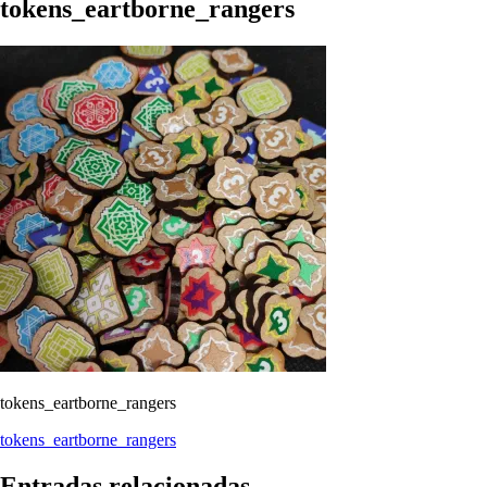
tokens_eartborne_rangers
tokens_eartborne_rangers
Navegación
tokens_eartborne_rangers
de
Entradas relacionadas