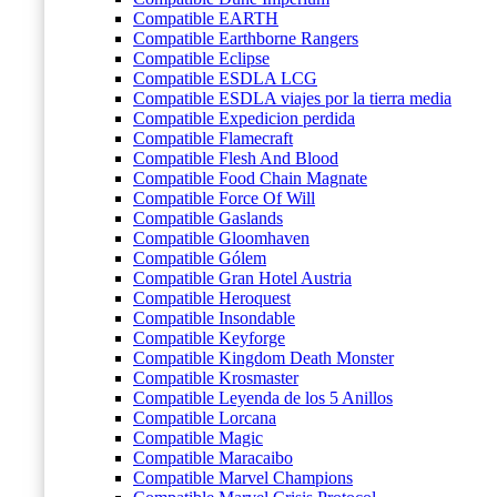
Compatible EARTH
Compatible Earthborne Rangers
Compatible Eclipse
Compatible ESDLA LCG
Compatible ESDLA viajes por la tierra media
Compatible Expedicion perdida
Compatible Flamecraft
Compatible Flesh And Blood
Compatible Food Chain Magnate
Compatible Force Of Will
Compatible Gaslands
Compatible Gloomhaven
Compatible Gólem
Compatible Gran Hotel Austria
Compatible Heroquest
Compatible Insondable
Compatible Keyforge
Compatible Kingdom Death Monster
Compatible Krosmaster
Compatible Leyenda de los 5 Anillos
Compatible Lorcana
Compatible Magic
Compatible Maracaibo
Compatible Marvel Champions