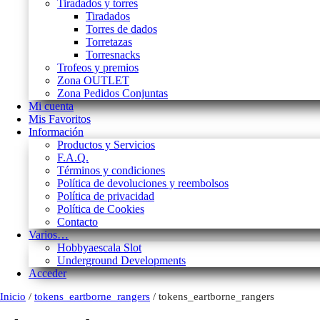
Tiradados y torres
Tiradados
Torres de dados
Torretazas
Torresnacks
Trofeos y premios
Zona OUTLET
Zona Pedidos Conjuntas
Mi cuenta
Mis Favoritos
Información
Productos y Servicios
F.A.Q.
Términos y condiciones
Política de devoluciones y reembolsos
Política de privacidad
Política de Cookies
Contacto
Varios…
Hobbyaescala Slot
Underground Developments
Acceder
Inicio
/
tokens_eartborne_rangers
/ tokens_eartborne_rangers