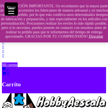
Saltar
INFORMACIÓN IMPORTANTE. Os recordamos que la mayor parte
Menú
contenido
609241475 SOLO DE 10:00 a 14:00
de nuestros accesorios los fabricamos de manera artesanal y en muchos
casos bajo pedido, por lo que esto conlleva unos determinados tiempos
info@hobbyaescala.com
de fabricación y preparación, y más especialmente en los artículos con
personalización. Procuramos realizar los envíos lo más rápido posible,
San Fernando de Henares
pero si lo necesitas, puedes ponerte en contacto con nosotros antes de
realizar tu pedido para que te informemos del tiempo de entrega
10:00 - 14:00
aproximado. GRACIAS POR TU COMPRENSIÓN!
Descartar
Mi cuenta
0
0
Carrito