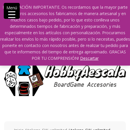
Saltar
609241475 SOLO DE 10:00 a 14:00
INFORMACIÓN IMPORTANTE. Os recordamos que la mayor parte
Menú
contenido
info@hobbyaescala.com
San Fernando de Henares
de nuestros accesorios los fabricamos de manera artesanal y en
10:00 - 14:00
muchos casos bajo pedido, por lo que esto conlleva unos
determinados tiempos de fabricación y preparación, y más
Mi cuenta
especialmente en los artículos con personalización. Procuramos
realizar los envíos lo más rápido posible, pero si lo necesitas, puedes
ponerte en contacto con nosotros antes de realizar tu pedido para
0
0
que te informemos del tiempo de entrega aproximado. GRACIAS
POR TU COMPRENSIÓN!
Descartar