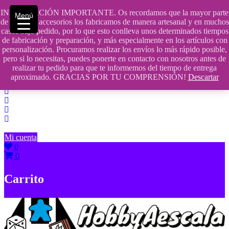
Saltar
INFORMACIÓN IMPORTANTE. Os recordamos que la mayor parte
Menú
contenido
609241475 SOLO DE 10:00 a 14:00
de nuestros accesorios los fabricamos de manera artesanal y en muchos
casos bajo pedido, por lo que esto conlleva unos determinados tiempos
info@hobbyaescala.com
de fabricación y preparación, y más especialmente en los artículos con
personalización. Procuramos realizar los envíos lo más rápido posible,
San Fernando de Henares
pero si lo necesitas, puedes ponerte en contacto con nosotros antes de
realizar tu pedido para que te informemos del tiempo de entrega
10:00 - 14:00
aproximado. GRACIAS POR TU COMPRENSIÓN!
Descartar
Mi cuenta
0
0
Carrito