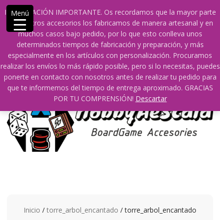
Saltar
609241475 SOLO DE 10:00 a 14:00
info@hobbyaescala.com
INFORMACIÓN IMPORTANTE. Os recordamos que la mayor parte
Menú
contenido
San Fernando de Henares
10:00 - 14:00
de nuestros accesorios los fabricamos de manera artesanal y en
muchos casos bajo pedido, por lo que esto conlleva unos
Mi cuenta
determinados tiempos de fabricación y preparación, y más
especialmente en los artículos con personalización. Procuramos
realizar los envíos lo más rápido posible, pero si lo necesitas, puedes
0
0
ponerte en contacto con nosotros antes de realizar tu pedido para
que te informemos del tiempo de entrega aproximado. GRACIAS
POR TU COMPRENSIÓN!
Descartar
Inicio
/
torre_arbol_encantado
/ torre_arbol_encantado