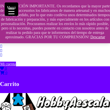
Saltar
INFORMACIÓN IMPORTANTE. Os recordamos que la mayor parte
contenido
609241475 SOLO DE 10:00 a 14:00
Menú
de nuestros accesorios los fabricamos de manera artesanal y en muchos
casos bajo pedido, por lo que esto conlleva unos determinados tiempos
info@hobbyaescala.com
de fabricación y preparación, y más especialmente en los artículos con
personalización. Procuramos realizar los envíos lo más rápido posible,
San Fernando de Henares
pero si lo necesitas, puedes ponerte en contacto con nosotros antes de
realizar tu pedido para que te informemos del tiempo de entrega
10:00 - 14:00
aproximado. GRACIAS POR TU COMPRENSIÓN!
Descartar
Mi cuenta
0
0
Carrito