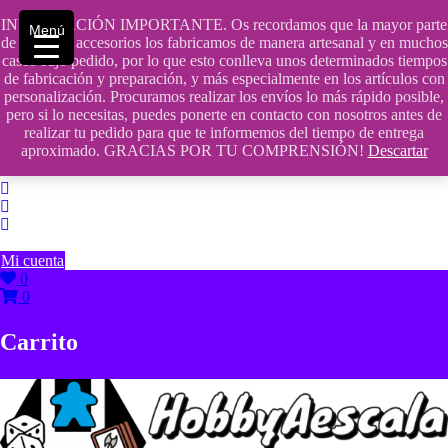
Saltar
INFORMACIÓN IMPORTANTE. Os recordamos que la mayor parte
contenido
609241475 SOLO DE 10:00 a 14:00
Menú
de nuestros accesorios los fabricamos de manera artesanal y en muchos
casos bajo pedido, por lo que esto conlleva unos determinados tiempos
info@hobbyaescala.com
de fabricación y preparación, y más especialmente en los artículos con
personalización. Procuramos realizar los envíos lo más rápido posible,
San Fernando de Henares
pero si lo necesitas, puedes ponerte en contacto con nosotros antes de
realizar tu pedido para que te informemos del tiempo de entrega
10:00 - 14:00
aproximado. GRACIAS POR TU COMPRENSIÓN!
Descartar
Mi cuenta
0
0
Carrito