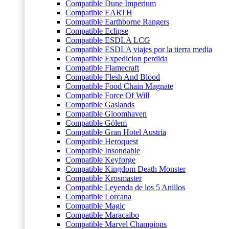
Compatible Dune Imperium
Compatible EARTH
Compatible Earthborne Rangers
Compatible Eclipse
Compatible ESDLA LCG
Compatible ESDLA viajes por la tierra media
Compatible Expedicion perdida
Compatible Flamecraft
Compatible Flesh And Blood
Compatible Food Chain Magnate
Compatible Force Of Will
Compatible Gaslands
Compatible Gloomhaven
Compatible Gólem
Compatible Gran Hotel Austria
Compatible Heroquest
Compatible Insondable
Compatible Keyforge
Compatible Kingdom Death Monster
Compatible Krosmaster
Compatible Leyenda de los 5 Anillos
Compatible Lorcana
Compatible Magic
Compatible Maracaibo
Compatible Marvel Champions