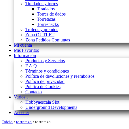
Tiradados y torres
Tiradados
Torres de dados
Torretazas
Torresnacks
Trofeos y premios
Zona OUTLET
Zona Pedidos Conjuntas
Mi cuenta
Mis Favoritos
Información
Productos y Servicios
F.A.Q.
Términos y condiciones
Política de devoluciones y reembolsos
Política de privacidad
Política de Cookies
Contacto
Varios…
Hobbyaescala Slot
Underground Developments
Acceder
Inicio
/
torretaza
/ torretaza