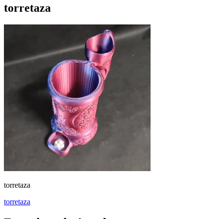
torretaza
torretaza
Navegación
torretaza
de