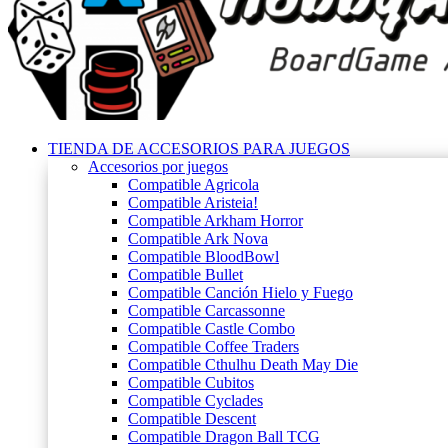
TIENDA DE ACCESORIOS PARA JUEGOS
Accesorios por juegos
Compatible Agricola
Compatible Aristeia!
Compatible Arkham Horror
Compatible Ark Nova
Compatible BloodBowl
Compatible Bullet
Compatible Canción Hielo y Fuego
Compatible Carcassonne
Compatible Castle Combo
Compatible Coffee Traders
Compatible Cthulhu Death May Die
Compatible Cubitos
Compatible Cyclades
Compatible Descent
Compatible Dragon Ball TCG