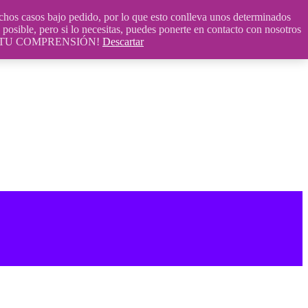
 casos bajo pedido, por lo que esto conlleva unos determinados
posible, pero si lo necesitas, puedes ponerte en contacto con nosotros
S POR TU COMPRENSIÓN!
Descartar