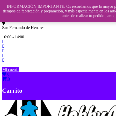
Saltar
INFORMACIÓN IMPORTANTE. Os recordamos que la mayor parte de n
contenido
609241475 SOLO DE 10:00 a 14:00
tiempos de fabricación y preparación, y más especialmente en los artí
antes de realizar tu pedido p
info@hobbyaescala.com
San Fernando de Henares
10:00 - 14:00
Mi cuenta
0
0
Carrito