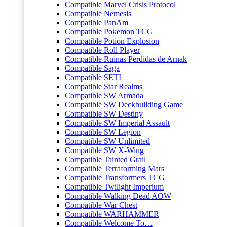
Compatible Marvel Crisis Protocol
Compatible Nemesis
Compatible PanAm
Compatible Pokemon TCG
Compatible Potion Explosion
Compatible Roll Player
Compatible Ruinas Perdidas de Arnak
Compatible Saga
Compatible SETI
Compatible Star Realms
Compatible SW Armada
Compatible SW Deckbuilding Game
Compatible SW Destiny
Compatible SW Imperial Assault
Compatible SW Legion
Compatible SW Unlimited
Compatible SW X-Wing
Compatible Tainted Grail
Compatible Terraforming Mars
Compatible Transformers TCG
Compatible Twilight Imperium
Compatible Walking Dead AOW
Compatible War Chest
Compatible WARHAMMER
Compatible Welcome To…