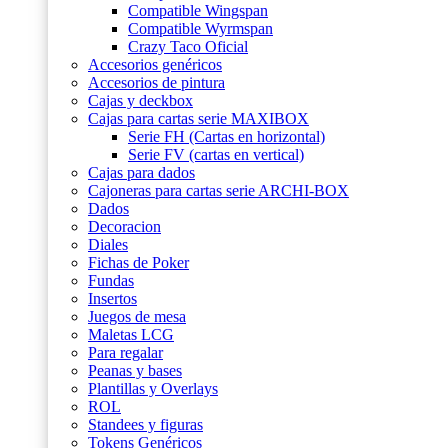
Compatible Wingspan
Compatible Wyrmspan
Crazy Taco Oficial
Accesorios genéricos
Accesorios de pintura
Cajas y deckbox
Cajas para cartas serie MAXIBOX
Serie FH (Cartas en horizontal)
Serie FV (cartas en vertical)
Cajas para dados
Cajoneras para cartas serie ARCHI-BOX
Dados
Decoracion
Diales
Fichas de Poker
Fundas
Insertos
Juegos de mesa
Maletas LCG
Para regalar
Peanas y bases
Plantillas y Overlays
ROL
Standees y figuras
Tokens Genéricos