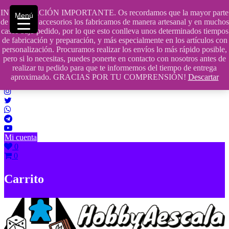
Saltar
INFORMACIÓN IMPORTANTE. Os recordamos que la mayor parte
Menú
contenido
609241475 SOLO DE 10:00 a 14:00
de nuestros accesorios los fabricamos de manera artesanal y en muchos
casos bajo pedido, por lo que esto conlleva unos determinados tiempos
info@hobbyaescala.com
de fabricación y preparación, y más especialmente en los artículos con
personalización. Procuramos realizar los envíos lo más rápido posible,
San Fernando de Henares
pero si lo necesitas, puedes ponerte en contacto con nosotros antes de
realizar tu pedido para que te informemos del tiempo de entrega
10:00 - 14:00
aproximado. GRACIAS POR TU COMPRENSIÓN!
Descartar
Mi cuenta
0
0
Carrito