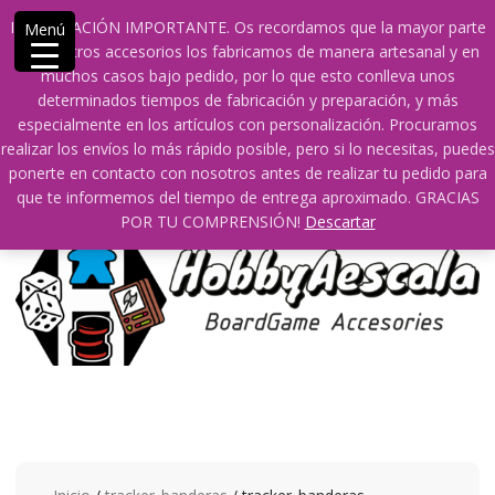
Saltar
609241475 SOLO DE 10:00 a 14:00
INFORMACIÓN IMPORTANTE. Os recordamos que la mayor parte
Menú
contenido
info@hobbyaescala.com
San Fernando de Henares
de nuestros accesorios los fabricamos de manera artesanal y en
10:00 - 14:00
muchos casos bajo pedido, por lo que esto conlleva unos
determinados tiempos de fabricación y preparación, y más
Mi cuenta
especialmente en los artículos con personalización. Procuramos
realizar los envíos lo más rápido posible, pero si lo necesitas, puedes
ponerte en contacto con nosotros antes de realizar tu pedido para
0
0
que te informemos del tiempo de entrega aproximado. GRACIAS
POR TU COMPRENSIÓN!
Descartar