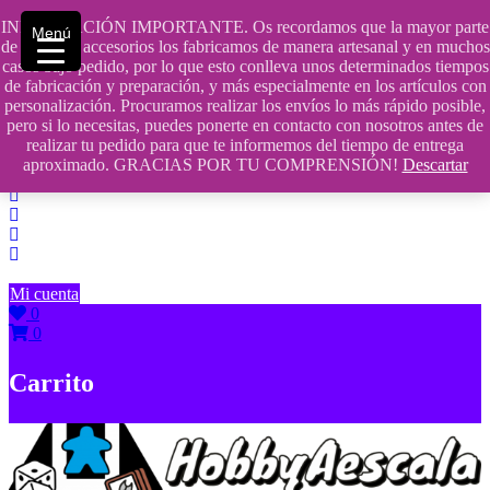
Saltar
INFORMACIÓN IMPORTANTE. Os recordamos que la mayor parte
Menú
contenido
609241475 SOLO DE 10:00 a 14:00
de nuestros accesorios los fabricamos de manera artesanal y en muchos
casos bajo pedido, por lo que esto conlleva unos determinados tiempos
info@hobbyaescala.com
de fabricación y preparación, y más especialmente en los artículos con
personalización. Procuramos realizar los envíos lo más rápido posible,
San Fernando de Henares
pero si lo necesitas, puedes ponerte en contacto con nosotros antes de
realizar tu pedido para que te informemos del tiempo de entrega
10:00 - 14:00
aproximado. GRACIAS POR TU COMPRENSIÓN!
Descartar
Mi cuenta
0
0
Carrito