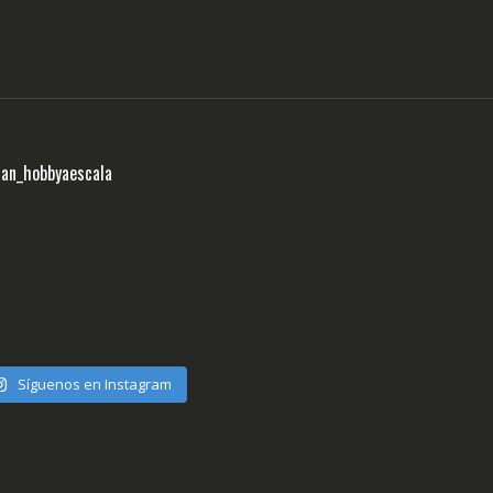
ran_hobbyaescala
Síguenos en Instagram