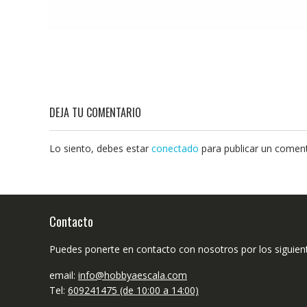
DEJA TU COMENTARIO
Lo siento, debes estar
conectado
para publicar un coment
Contacto
Puedes ponerte en contacto con nosotros por los siguien
email:
info@hobbyaescala.com
Tel:
609241475 (de 10:00 a 14:00)