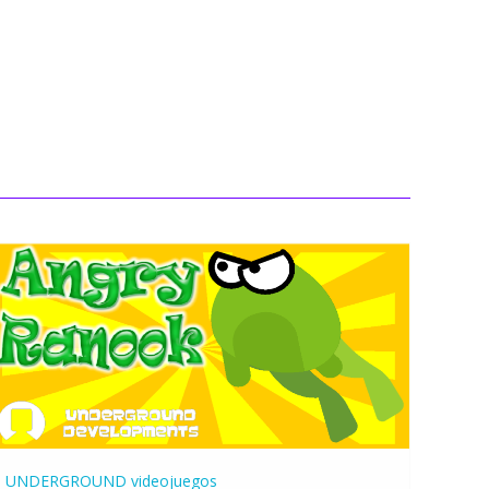
UNDERGROUND
videojuegos