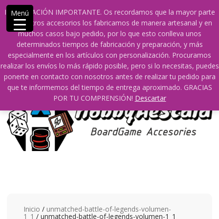
Saltar
609241475 SOLO DE 10:00 a 14:00
info@hobbyaescala.com
INFORMACIÓN IMPORTANTE. Os recordamos que la mayor parte
Menú
contenido
San Fernando de Henares
10:00 - 14:00
de nuestros accesorios los fabricamos de manera artesanal y en
muchos casos bajo pedido, por lo que esto conlleva unos
Mi cuenta
determinados tiempos de fabricación y preparación, y más
especialmente en los artículos con personalización. Procuramos
realizar los envíos lo más rápido posible, pero si lo necesitas, puedes
0
0
ponerte en contacto con nosotros antes de realizar tu pedido para
que te informemos del tiempo de entrega aproximado. GRACIAS
POR TU COMPRENSIÓN!
Descartar
Inicio
/
unmatched-battle-of-legends-volumen-
1_1
/ unmatched-battle-of-legends-volumen-1_1