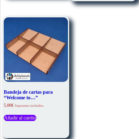
opciones
Las
se
opciones
pueden
se
elegir
pueden
en
elegir
la
en
página
la
de
página
producto
de
producto
Bandeja de cartas para
“Welcome to…”
5,00
€
Impuestos incluidos
Añadir al carrito