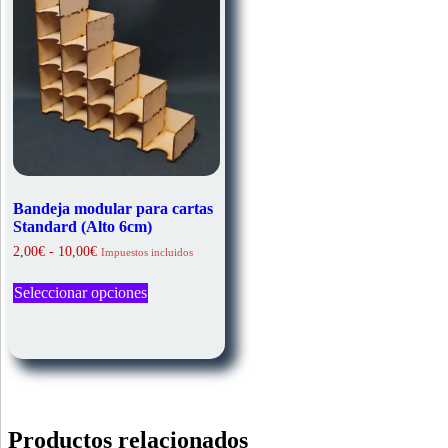
Bandeja modular para cartas
Standard (Alto 6cm)
Rango
2,00
€
-
10,00
€
Impuestos incluidos
de
Este
precios:
Seleccionar opciones
producto
desde
tiene
2,00€
múltiples
hasta
variantes.
10,00€
Las
opciones
se
pueden
Productos relacionados
elegir