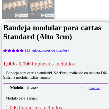
Bandeja modular para cartas
Standard (Alto 3cm)
(
13
valoraciones de clientes)
Valorado
13
con
4.92
de
Rango
1,00
€
5,00
€
Impuestos incluidos
-
5 en base
de
a
precios:
valoraciones
1 Bandeja para cartas standard/USA/Euro, realizado en madera DM.
desde
de clientes
Sistema modular. Elige tamaño.
1,00€
hasta
Módulo
Limpiar
5,00€
Módulo para 1 mazo.
1,00
€
Impuestos incluidos