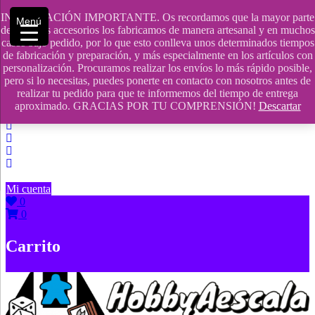
Saltar
INFORMACIÓN IMPORTANTE. Os recordamos que la mayor parte
Menú
contenido
609241475 SOLO DE 10:00 a 14:00
de nuestros accesorios los fabricamos de manera artesanal y en muchos
casos bajo pedido, por lo que esto conlleva unos determinados tiempos
info@hobbyaescala.com
de fabricación y preparación, y más especialmente en los artículos con
personalización. Procuramos realizar los envíos lo más rápido posible,
San Fernando de Henares
pero si lo necesitas, puedes ponerte en contacto con nosotros antes de
realizar tu pedido para que te informemos del tiempo de entrega
10:00 - 14:00
aproximado. GRACIAS POR TU COMPRENSIÓN!
Descartar
Mi cuenta
0
0
Carrito