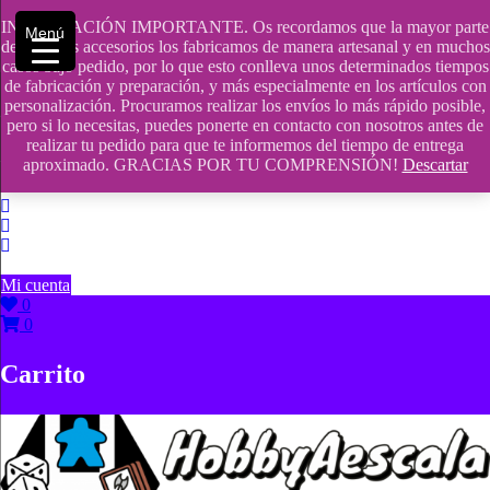
Saltar
INFORMACIÓN IMPORTANTE. Os recordamos que la mayor parte
contenido
609241475 SOLO DE 10:00 a 14:00
Menú
de nuestros accesorios los fabricamos de manera artesanal y en muchos
casos bajo pedido, por lo que esto conlleva unos determinados tiempos
info@hobbyaescala.com
de fabricación y preparación, y más especialmente en los artículos con
personalización. Procuramos realizar los envíos lo más rápido posible,
San Fernando de Henares
pero si lo necesitas, puedes ponerte en contacto con nosotros antes de
realizar tu pedido para que te informemos del tiempo de entrega
10:00 - 14:00
aproximado. GRACIAS POR TU COMPRENSIÓN!
Descartar
Mi cuenta
0
0
Carrito