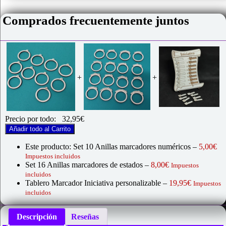
Comprados frecuentemente juntos
+
+
Precio por todo:
32,95
€
Añadir todo al Carrito
Este producto: Set 10 Anillas marcadores numéricos
–
5,00
€
Impuestos incluidos
Set 16 Anillas marcadores de estados
–
8,00
€
Impuestos
incluidos
Tablero Marcador Iniciativa personalizable
–
19,95
€
Impuestos
incluidos
Descripción
Reseñas