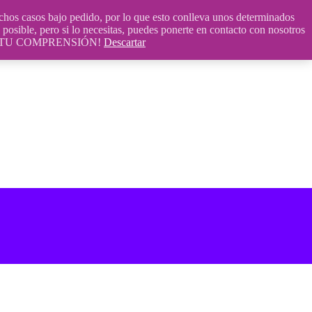
 casos bajo pedido, por lo que esto conlleva unos determinados
posible, pero si lo necesitas, puedes ponerte en contacto con nosotros
S POR TU COMPRENSIÓN!
Descartar