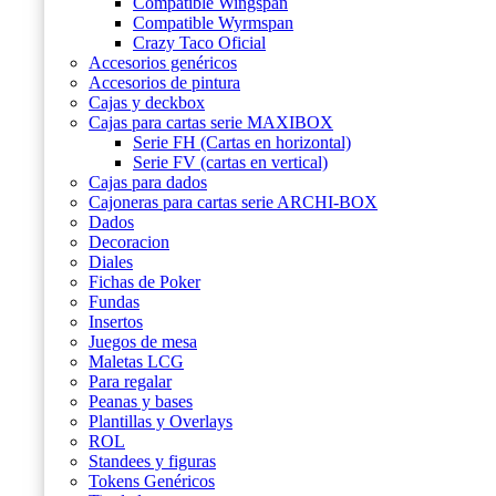
Compatible Wingspan
Compatible Wyrmspan
Crazy Taco Oficial
Accesorios genéricos
Accesorios de pintura
Cajas y deckbox
Cajas para cartas serie MAXIBOX
Serie FH (Cartas en horizontal)
Serie FV (cartas en vertical)
Cajas para dados
Cajoneras para cartas serie ARCHI-BOX
Dados
Decoracion
Diales
Fichas de Poker
Fundas
Insertos
Juegos de mesa
Maletas LCG
Para regalar
Peanas y bases
Plantillas y Overlays
ROL
Standees y figuras
Tokens Genéricos