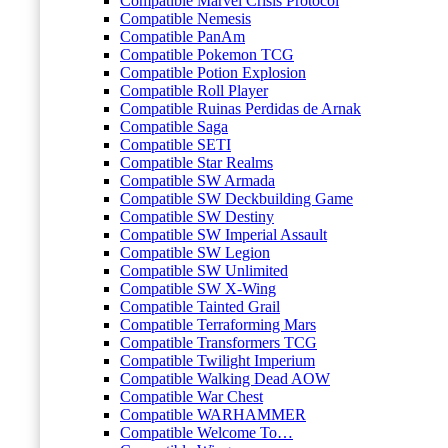
Compatible Marvel Crisis Protocol
Compatible Nemesis
Compatible PanAm
Compatible Pokemon TCG
Compatible Potion Explosion
Compatible Roll Player
Compatible Ruinas Perdidas de Arnak
Compatible Saga
Compatible SETI
Compatible Star Realms
Compatible SW Armada
Compatible SW Deckbuilding Game
Compatible SW Destiny
Compatible SW Imperial Assault
Compatible SW Legion
Compatible SW Unlimited
Compatible SW X-Wing
Compatible Tainted Grail
Compatible Terraforming Mars
Compatible Transformers TCG
Compatible Twilight Imperium
Compatible Walking Dead AOW
Compatible War Chest
Compatible WARHAMMER
Compatible Welcome To…