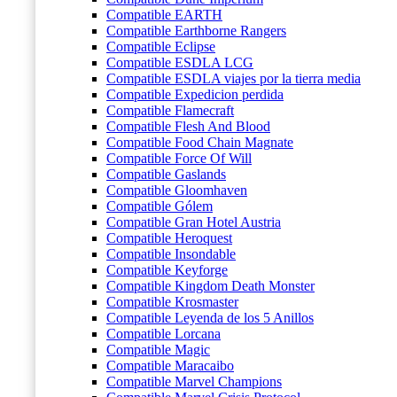
Compatible EARTH
Compatible Earthborne Rangers
Compatible Eclipse
Compatible ESDLA LCG
Compatible ESDLA viajes por la tierra media
Compatible Expedicion perdida
Compatible Flamecraft
Compatible Flesh And Blood
Compatible Food Chain Magnate
Compatible Force Of Will
Compatible Gaslands
Compatible Gloomhaven
Compatible Gólem
Compatible Gran Hotel Austria
Compatible Heroquest
Compatible Insondable
Compatible Keyforge
Compatible Kingdom Death Monster
Compatible Krosmaster
Compatible Leyenda de los 5 Anillos
Compatible Lorcana
Compatible Magic
Compatible Maracaibo
Compatible Marvel Champions